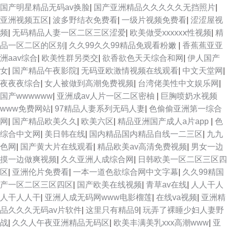
国产明星精品无码av换脸
|
国产亚洲精品久久久久久无挡照片
|
亚洲视频五区
|
波多野结衣免费看
|
一级片视频免费看
|
涩涩屋视
频
|
无码精品人妻一区二区三区涩爱
|
欧美做受xxxxxⅹ性视频
|
精
品一区二区的区别
|
久久99久久99精品免观看粉嫩
|
香蕉蕉亚亚
洲aav综合
|
欧美性群另类交
|
欲香欲色天天综合和网
|
伊人国产
女
|
国产精品午夜影院
|
无码亚欧激情视频在线观看
|
中文天堂网
|
夜夜夜综合
|
女人被做到高潮免费视频
|
台湾佬美性中文娱乐网
|
国产wwwwww
|
亚洲成av人片一区二区密柚
|
巨胸喷奶水视频
www免费网站
|
97精品人妻系列无码人妻
|
色偷偷亚洲第一综合
网
|
国产精品欧美久久
|
欧美六区
|
精品亚洲国产成人a片app
|
色
综合中文网
|
美日韩在线
|
国内精品国内精品自线一二三区
|
九九
色网
|
国产黄大片在线观看
|
精品欧美аv高清免费视频
|
男女一边
摸一边做爽视频
|
久久亚洲人成综合网
|
日韩欧美一区二区三区四
区
|
亚洲伦片免费看
|
一本一道色欲综合网中文字幕
|
久久99精国
产一区二区三区四区
|
国产欧美在线视频
|
青草av在线
|
人人干人
人干人人干
|
亚洲人成无码网www电影榴莲
|
在线va视频
|
亚洲精
品久久久无码av片软件
|
这里只有精品9
|
玩弄了裸睡少妇人妻野
战
|
久久人午夜亚洲精品无码区
|
欧美丰满美乳xxx高潮www
|
亚