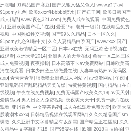
洲啪啪
|
91精品国产麻豆
|
国产又粗又猛又色又
|
www.好了av
|
91porny九色
|
欧美xxxx性bbbbb喷水
|
国产妞干网
|
欧美日韩国产
成人精品
|
www.夜色321.com
|
免费人成在线观看
|
中国免费黄色
片
|
亚洲欧美国产毛片在线
|
爱爱15p
|
老外一级片
|
在线精品免费
视频
|
中国熟妇牲交视频
|
国产99久久精品
|
日本一区久久
|
91porny九色91啦中文
|
久久人妻精品白浆国产
|
www.xxx.国产
|
亚洲欧美激情精品一区二区
|
日本aⅴ在线
|
无码亚欧激情视频在
线观看
|
亚洲天堂2014
|
亚洲男人的天堂在线
|
免费一区二区三区
成人免费视频
|
夜夜操操
|
日本高清不卡aⅴ免费网站
|
日韩欧美高
清在线观看
|
日本少妇激三级做爰在线
|
人妻丰满熟妇av无码区
app
|
青青青青草
|
噜噜噜亚洲色成人网站∨
|
av资源网站
|
午夜h
|
亚洲乱码国产乱码精品天美传媒
|
特黄特黄视频
|
国内精品自在自
线视频
|
午夜在线免费视频
|
免费无码国产欧美久久18
|
av天天射
|
爱情岛av
|
男人日女人免费视频
|
夜夜爽天天干
|
免费一级片在线
观看
|
亚州春色
|
中文字幕系列
|
成人在线观看免费爱爱
|
欧美大屁
股喷潮水xxxx
|
日韩精品视频在线观看网站
|
久久久精品国产sm
调教
|
久久亚洲中文字幕精品有坂深雪
|
国产精品正在播放
|
久久
久精品中文字幕乱码18
|
国产98涩在线 | 欧洲
|
2018自拍偷拍
|
亚