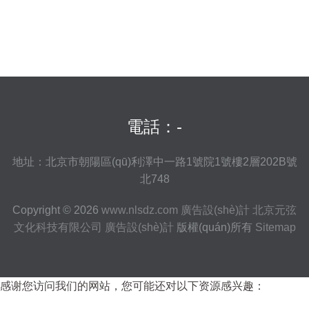
電話：-
地址：北京市朝陽區(qū)利澤中一路1號院1號樓2層202B號
北748
Copyright © 2026
www.nlsdz.com
廣告設(shè)計
北京元弦
文化科技有限公司
廣告設(shè)計
版權(quán)所有
Sitemap
感谢您访问我们的网站，您可能还对以下资源感兴趣：