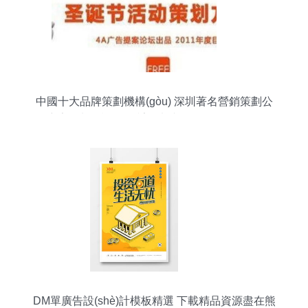
中國十大品牌策劃機構(gòu) 深圳著名營銷策劃公
司廣告策劃、設(shè)計策劃與軟件開發(fā)全景解
析
DM單廣告設(shè)計模板精選 下載精品資源盡在熊