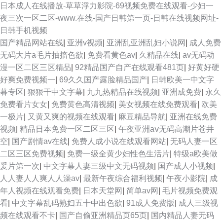
日本成人在线播放-草草浮力影院-69视频免费在线观看-少妇一
夜三次一区二区-www.在线-国产日韩第一页-日韩在线视频网址-
日韩手机视频
国产精品网站在线
|
亚洲v视频
|
亚洲乱亚洲乱妇小说网
|
成人免费
无码大片a毛片抽搐色欲
|
免费看黄色av
|
久精品在线
|
av无码动
漫一区二区三区精品
|
92精品国产自产在线观看481页
|
好黄好硬
好爽免费视频一
|
69久久国产露脸精品国产
|
日韩欧美一中文字
暮专区
|
狠狠干中文字幕
|
九九热精品在线视频
|
亚洲成免费
|
永久
免费看片女女
|
免费黄色高清视频
|
美女视频在线免费观看
|
欧美
一极片
|
又黄又爽的视频在线观看
|
麻豆精品导航
|
亚洲在线免费
视频
|
精品日本免费一区二区三区
|
午夜亚洲aⅴ无码高潮片苍井
空
|
国产剧情av在线
|
免费人成小说在线观看网站
|
无码人妻一区
二区三区免费视频
|
免费一级全黄少妇性色生活片
|
特级a欧美做
爰片第一次
|
中文字幕人妻三级中文无码视频
|
国产成人小视频
|
人人妻人人爽人人澡av
|
最新午夜综合福利视频
|
午夜小影院
|
成
年人视频在线观看免费
|
日本天堂网
|
简单av网
|
毛片视频免费观
看
|
中文字幕乱码熟妇五十中出色欲
|
91成人免费版
|
成人三级视
频在线观看不卡
|
国产自偷亚洲精品页65页
|
国内精品人妻无码