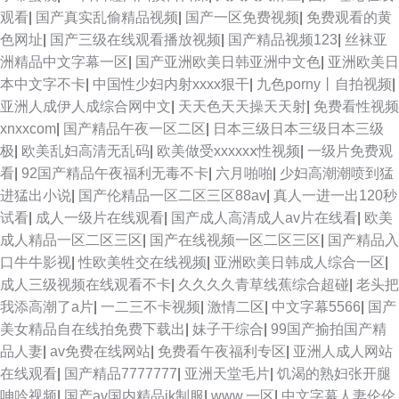
观看
|
国产真实乱偷精品视频
|
国产一区免费视频
|
免费观看的黄
色网址
|
国产三级在线观看播放视频
|
国产精品视频123
|
丝袜亚
洲精品中文字幕一区
|
国产亚洲欧美日韩亚洲中文色
|
亚洲欧美日
本中文字不卡
|
中国性少妇内射xxxx狠干
|
九色porny丨自拍视频
|
亚洲人成伊人成综合网中文
|
天天色天天操天天射
|
免费看性视频
xnxxcom
|
国产精品午夜一区二区
|
日本三级日本三级日本三级
极
|
欧美乱妇高清无乱码
|
欧美做受xxxxxⅹ性视频
|
一级片免费观
看
|
92国产精品午夜福利无毒不卡
|
六月啪啪
|
少妇高潮潮喷到猛
进猛出小说
|
国产伦精品一区二区三区88av
|
真人一进一出120秒
试看
|
成人一级片在线观看
|
国产成人高清成人av片在线看
|
欧美
成人精品一区二区三区
|
国产在线视频一区二区三区
|
国产精品入
口牛牛影视
|
性欧美牲交在线视频
|
亚洲欧美日韩成人综合一区
|
成人三级视频在线观看不卡
|
久久久久青草线蕉综合超碰
|
老头把
我添高潮了a片
|
一二三不卡视频
|
激情二区
|
中文字幕5566
|
国产
美女精品自在线拍免费下载出
|
妹子干综合
|
99国产揄拍国产精
品人妻
|
av免费在线网站
|
免费看午夜福利专区
|
亚洲人成人网站
在线观看
|
国产精品7777777
|
亚洲天堂毛片
|
饥渴的熟妇张开腿
呻吟视频
|
国产av国内精品jk制服
|
www.一区
|
中文字幕人妻伦伦