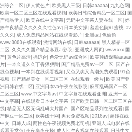
洲综合二区
|
伊人黄色片
|
欧美黑人三级
|
日韩aaaaaa
|
九九色网
|
欧美一区二区三区在线观看视频
|
欧美日韩综合精品一区二区
|
国
产精品伊人
|
欧美在线中文字幕
|
无码中文字幕人妻在线一区
|
婷
婷午夜精品久久久久久性色av
|
日本美女操
|
羞羞色院91蜜桃
|
av
久久久
|
成人免费精品网站在线观看影片
|
亚洲aa
|
色偷偷
www.8888在线观看
|
激情网站在线
|
日韩aaaaaa
|
黑人精品一区
二区
|
久久久久国产精品麻豆ar影院
|
亚洲成人网页
|
www.xxx.国
产
|
黄色片高清
|
操综合
|
色爱无码av综合区
|
欧美顶级深喉aaaaa
片
|
一本久道久久丁香狠狠躁
|
国产精品免费av一区二区
|
国产在
线色视频
|
一本到在线观看视频
|
又色又爽又高潮免费观看
|
91色
视频
|
国产精品美女一区二区三区
|
在线观看一级片
|
欧美国产亚
洲日韩在线二区
|
亚洲日本va午夜在线影院
|
麻豆乱码国产一区
二区三区
|
www.中文字幕av
|
中文字幕在线观看亚洲
|
亚洲一区
中文字幕
|
在线观看日本中文字幕
|
国产欧美日韩一区二区三区在
线
|
精品无人区无码乱码大片国产
|
国产区精品系列在线观看
|
国
产麻豆一区二区
|
欧美妞干网
|
男女免费视频
|
2018av
|
超碰在线
中文
|
日韩人成
|
两性色午夜视频免费老司机
|
亚洲人成电影在线
观看天堂色
|
夜夜爽夜夜操
|
成人性午夜视频在线观看
|
日韩中文