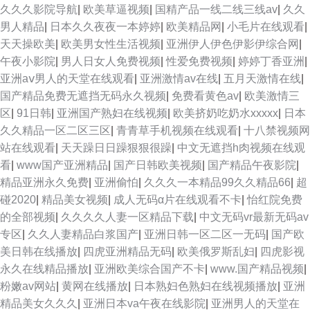
久久久影院导航
|
欧美草逼视频
|
国精产品一线二线三线av
|
久久
男人精品
|
日本久久夜夜一本婷婷
|
欧美精品网
|
小毛片在线观看
|
天天操欧美
|
欧美男女性生活视频
|
亚洲伊人伊色伊影伊综合网
|
午夜小影院
|
男人日女人免费视频
|
性爱免费视频
|
婷婷丁香亚洲
|
亚洲aⅴ男人的天堂在线观看
|
亚洲激情av在线
|
五月天激情在线
|
国产精品免费无遮挡无码永久视频
|
免费看黄色av
|
欧美激情三
区
|
91日韩
|
亚洲国产熟妇在线视频
|
欧美挤奶吃奶水xxxxx
|
日本
久久精品一区二区三区
|
青青草手机视频在线观看
|
十八禁视频网
站在线观看
|
天天躁日日躁狠狠很躁
|
中文无遮挡h肉视频在线观
看
|
www国产亚洲精品
|
国产日韩欧美视频
|
国产精品午夜影院
|
精品亚洲永久免费
|
亚洲偷怕
|
久久久一本精品99久久精品66
|
超
碰2020
|
精品美女视频
|
成人无码α片在线观看不卡
|
怡红院免费
的全部视频
|
久久久久人妻一区精品下载
|
中文无码vr最新无码av
专区
|
久久人妻精品白浆国产
|
亚洲日韩一区二区一无码
|
国产欧
美日韩在线播放
|
四虎亚洲精品无码
|
欧美俄罗斯乱妇
|
四虎影视
永久在线精品播放
|
亚洲欧美综合国产不卡
|
www.国产精品视频
|
粉嫩av网站
|
黄网在线播放
|
日本熟妇色熟妇在线视频播放
|
亚洲
精品美女久久久
|
亚洲日本va午夜在线影院
|
亚洲男人的天堂在