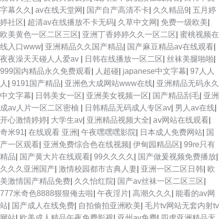
字幕久久
|
av在线天堂网
|
国产自产高清不卡
|
久久精品9
|
五月婷
婷社区
|
超清av在线播放不卡无码
|
久草中文网
|
免费一级欧美
|
欧美黄色一区二区三区
|
亚洲丁香婷婷久久一区二区
|
蜜桃视频在
线入口www
|
亚洲精品久久国产精品
|
国产麻豆精品av在线观看
|
夜夜澡天天碰人人爱av
|
日韩在线播放一区二区
|
丝袜美腿啪啪
|
999国内精品永久免费观看
|
人超碰
|
japanese中文字幕
|
97人人
人
|
9191国产精品
|
亚洲色大成网站www在线
|
亚洲精品无码永久
中文字幕
|
日韩美女一区
|
亚洲美女视频一区
|
国产精品刮毛
|
亚洲
成av人片一区二区密柚
|
日韩精品无码成人专区av
|
男人av在线
|
开心激情婷婷
|
大学生av
|
亚洲精品视频大全
|
aⅴ网站在线观看
|
奇米91
|
在线观看 亚洲
|
午夜嘿嘿嘿影院
|
日本成人免费网站
|
国
产一区观看
|
亚洲免费综合色在线视频
|
伊甸园精品区
|
99re只有
精品
|
国产黄大片在线观看
|
99久久久久
|
国产做爰视频免费播放
|
久久久亚洲国产
|
激情校园都市古典人妻
|
亚洲一区二区日韩
|
欧
美激情国产精品免费
|
久久怡红院
|
国产av丝袜一区二区三区
|
777米奇色8888狠狠俺去啦
|
午夜淫片
|
高潮久久久
|
能看的av网
站
|
国产成人在线免费
|
自拍偷拍亚洲欧美
|
毛片tv网站无套内射tv
网站
|
欧美成人精品午夜免费影视
|
亚州av免费
|
四虎亚洲精品无