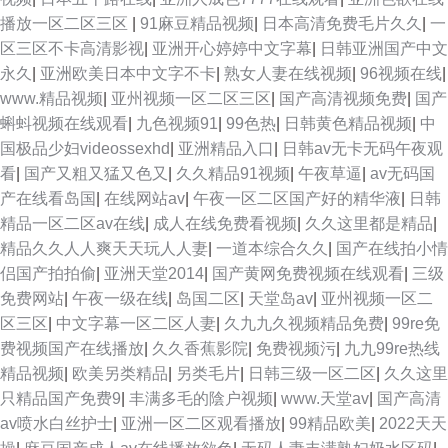
播放一区二区三区
|
91麻豆精品视频
|
日本高清免费毛片久久
|
一
区三区不卡高清影视
|
亚洲开心婷婷中文字幕
|
日韩亚洲国产中文
永久
|
亚洲欧美日本中文字不卡
|
熟女人妻在线视频
|
96视频在线
|
www.精品视频
|
亚州视频一区二区三区
|
国产高清视频免费
|
国产
蝌蚪视频在线观看
|
九色视频91
|
99色热
|
日韩黄色精品视频
|
中
国极品少妇videossexhd
|
亚洲精品入口
|
日韩av无卡无码午夜观
看
|
国产又粗又猛又色又
|
久久精品91视频
|
午夜草逼
|
av无码国
产在线看岛国
|
在线网站av
|
午夜一区二区国产好的精华液
|
日韩
精品一区二区av在线
|
成人在线免费看视频
|
久久这里都是精品
|
精品久久人人爽天天玩人人妻
|
一道本综合久久
|
国产在线拍小情
侣国产拍拍偷
|
亚洲天堂2014
|
国产黄网免费视频在线观看
|
三级
免费网站
|
午夜一级在线
|
岛国二区
|
天堂岛av
|
亚州视频一区二
区三区
|
中文字幕一区二区人妻
|
久九九久视频精品免费
|
99re免
费视频国产在线播放
|
久久香蕉影院
|
免费视频污
|
九九99re热线
精品视频
|
欧美另类精品
|
另类毛片
|
日韩三级一区二区
|
久久这里
只精品国产免费9
|
丰满多毛的陰户视频
|
www.天堂av
|
国产高清
av喷水白丝护士
|
亚洲一区二区观看播放
|
99精品欧美
|
2022天天