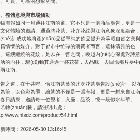
游、可賞、可品的想象空間。
五、整體意境與市場觸動
這幅海報如同一扇通往江南的窗。它不只是一則商品廣告，更是
次文化體驗的邀請。通過將花茶、花卉花紋與江南意象深度融合
(shè)計成功地將產(chǎn)品從單純的飲品提升為承載自然之美
懷舊情懷的媒介。對于都市中忙碌的消費者而言，這抹清雅的色
、這縷纏繞的花紋，足以在一瞥之間，喚起內(nèi)心深處對詩
活的向往，驅(qū)動其通過一杯花茶，去品味、去回憶那片夢中
煙雨江南。
告之道，在于共鳴。憶江南茶葉的此次花茶廣告設(shè)計，以
紋為筆，以色彩為墨，繪就的不僅是一張海報，更是一封來自江
的春日請柬，邀請每一位觀者，入座，品茶，憶一段似水年華。
若轉(zhuǎn)載，請注明出處：
tp://www.nlsdz.com/product/54.html
新時間：2026-05-30 13:16:45