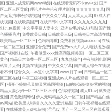
区
|
亚洲人成无码网www动漫
|
在线观看无码不卡av中文
|
国产一
区二区三区导航
|
理论片午午伦夜理片影院
|
青青青青青青草
|
国
产无遮挡呻吟娇喘视频
|
中文久久字幕
|
人人草人人草
|
97成人在
线视频
|
在线欧美国产
|
在线日韩中文字幕
|
久久九九久久九九
|
91九色视频
|
中文字字幕人妻中文
|
亚洲av毛片成人精品
|
国产性
色播播毛片
|
免费欧美日韩
|
日韩欧美三级
|
日韩去日本高清在线
|
欧美精品一区二区三
|
色哟哟导航
|
免费看性视频xnxxcom
|
在线
一区二区三区
|
亚洲综合免费
|
国产免费mv大片人人电影播放器
|
国产视频91在线
|
午夜做爰xxxⅹ性高湖视频美国
|
一区二区三区
黄色
|
精品日本免费一区二区三区
|
九九热综合
|
午夜福利电影网
站鲁片大全
|
黄频在线播放
|
中文久久字幕
|
国产成人综合在线观
看不卡
|
综合久久—本道中文字幕
|
www.好了av
|
日韩精品一区二
区三区在线
|
午夜三级视频
|
亚洲成av人片在线观看一区二区三
区
|
强开小婷嫩苞又嫩又紧韩国视频
|
曰的好深好爽好紧的视频
|
精品人妻少妇一区二区三区不卡
|
色福利视频
|
成人91av
|
就去吻
亚洲
|
黄色激情网站
|
伊人无码精品久久一区二区
|
国产精品白丝
av网站
|
欧美黑人啪啪
|
久久久久亚洲精品
|
日韩午夜视频在线观
看
|
在线播放美人ol松岛枫
|
涩涩av
|
国产一区二区三区在线观看
|