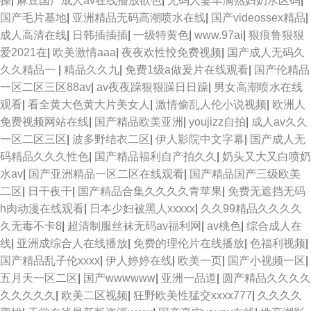
操
|
麻豆国产成人av在线播放欲色
|
无码人妻丰满熟妇奶水区码
|
国产毛片基地
|
亚洲精品无码高潮喷水在线
|
国产videossex精品
|
成人高清在线
|
日韩插插插
|
一级特黄色
|
www.97ai
|
狠痕鲁狠狠
爱2021在
|
欧美激情aaa
|
夜夜欢性恔免费视频
|
国产成人无码久
久久精品一
|
精品久久九
|
免费1级a做爰片在线观看
|
国产伦精品
一区二区三区88av
|
av夜夜躁狠狠躁日日躁
|
男女高潮喷水在线
观看
|
看全黄大色黄大片美女人
|
激情偷乱人伦小说视频
|
欧洲人
免费视频网站在线
|
国产精品欧美亚洲
|
youjizz自拍
|
成人av久久
一区二区三区
|
波多野结衣二区
|
伊人影院中文字幕
|
国产成人无
码精品久久久性色
|
国产精品福利自产拍久久
|
奶头又大又白喷奶
水av
|
国产亚洲精品一区二区在线观看
|
国产精品国产三级欧美
二区
|
日干夜干
|
国产精品合集久久久久青苹果
|
免费无遮挡无码
h肉动漫在线观看
|
日本少妇被黑人xxxxx
|
久久99精品久久久久
久无毒不卡8
|
超清制服丝袜无码av福利网
|
av桃色
|
综合成人在
线
|
亚洲成综合人在线播放
|
免费的理伦片在线播放
|
色福利视频
|
国产精品乱子伦xxxx
|
伊人婷婷在线
|
欧美一页
|
国产小视频一区
|
五月天一区二区
|
国产wwwwww
|
亚洲一品道
|
圆产精品久久久久
久久久久久
|
欧美二区视频
|
狂野欧美性猛交xxxx777
|
久久久久