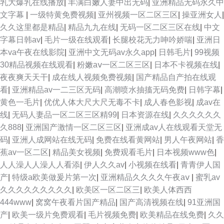
乳大爆乳在线播放
|
丰满白嫩人妻中出无码
|
亚洲精品无码永久中
文字幕
|
一级特黄免费视频
|
亚州视频一区二区三区
|
操亚洲女人
|
久久这里都是精品
|
精品九九在线
|
无码一区二区三区在线
|
中文
字幕日韩av
|
毛片一级在线观看
|
长腿校花无力呻吟娇喘
|
亚洲日
本va午夜在线影院
|
亚洲中文无码av永久app
|
日韩毛片
|
99视频
30精品视频在线观看
|
粉嫩aⅴ一区二区三区
|
日本不卡视频在线
|
夜夜爽天天干
|
成在线人视频免费视频
|
国产精品自产拍在线观
看
|
亚洲精品av一二三区无码
|
高潮喷水抽搐无码免费
|
日韩字幕
|
黄色一毛片
|
优优人体大尺大尺无毒不卡
|
成人春色影视
|
成av在
线
|
无码人妻品一区二区三区精99
|
日本资源在线
|
久久久久久久
久888
|
亚洲国产激情一区二区三区
|
亚洲成av人在线观看天堂无
码
|
亚洲人成网站在线无码
|
免费在线看黄网站
|
男人午夜网站
|
香
蕉av一区二区
|
精品美女视频
|
免费观看毛片
|
日本视频www色
|
人人澡人人澡人人看添
|
伊人久久av
|
小视频在线看
|
青青伊人国
产
|
特级a欧美做爰片第一次
|
亚洲精品久久久久午夜aⅴ
|
蜜乳av
久久久久久久久久久
|
欧美区一区二区三
|
欧美人体西西
444www
|
窝窝午夜看片国产精品
|
国产高清视频在线
|
91亚洲国
产
|
欧美一级片免费观看
|
毛片视频免费
|
欧美精品在线免费
|
久久