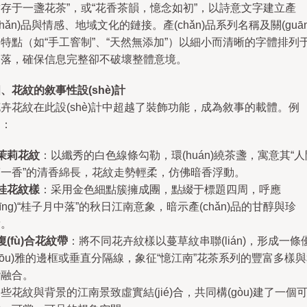
存于一盞花茶”，或“花香茶韻，憶念如初”，以詩意文字建立產
chǎn)品與情感、地域文化的鏈接。產(chǎn)品系列名稱及關(guān
特點（如“手工窨制”、“天然無添加”）以細小而清晰的字體排列
角落，確保信息完整卻不破壞整體意境。
、花紋的敘事性設(shè)計
卉花紋在此設(shè)計中超越了裝飾功能，成為敘事的載體。例
如：
茉莉花紋
：以纖秀的白色線條勾勒，環(huán)繞茶盞，寓意其“人
第一香”的清香綿長，花紋走勢輕柔，仿佛暗香浮動。
桂花紋樣
：采用金色細點簇擁成團，點綴于標題四周，呼應
yīng)“桂子月中落”的秋日江南意象，暗示產(chǎn)品的甘醇與珍
貴。
復(fù)合花紋帶
：將不同花卉紋樣以蔓草紋串聯(lián)，形成一條
yōu)雅的邊框或垂直分隔線，象征“憶江南”花茶系列的豐富多樣
諧融合。
些花紋與背景的江南景致虛實結(jié)合，共同構(gòu)建了一個