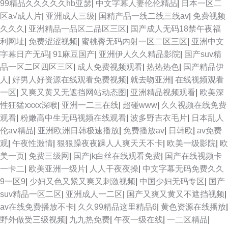
99精品久久久久久hb亚瑟
|
中文字幕人妻伦伦精品
|
日本一区二
区a√成人片
|
亚洲成人三级
|
国精产品一线二线三线av
|
免费视频
久久久
|
亚洲精品一品区二品区三区
|
国产成人无码18禁午夜福
利网址
|
免费涩涩视频
|
蜜桃臀无码内射一区二区三区
|
亚洲中文
字幕日产无码
|
91麻豆国产
|
亚洲伊人久久精品影院
|
国产suv精
品一区二区四区三区
|
成人免费视频观看
|
热热热色
|
国产精品伊
人
|
好男人好资源在线观看免费视频
|
就去吻亚洲
|
在线视频观看
一区
|
又爽又黄又无遮挡网站动态图
|
亚洲精品视频观看
|
欧美深
性狂猛ⅹxxx深喉
|
亚洲一二三在线
|
超碰www
|
久久视频在线免费
观看
|
粉嫩高中生无码视频在线观看
|
波多野吉衣毛片
|
日本乱人
伦aⅴ精品
|
亚洲欧洲日韩极速播放
|
免费播放av
|
日韩欧
|
av免费
观
|
午夜性激情
|
狠狠躁夜夜躁人人爽天天不卡
|
欧美一级影院
|
欧
美一页
|
免费三级网
|
国产jk白丝在线观看免费
|
国产在线视频卡
一卡二
|
欧美亚洲一级片
|
人人干夜夜操
|
中文字幕无码免费久久
9一区9
|
少妇又色又紧又爽又刺激视频
|
中国少妇无码专区
|
国产
suv精品一区二区
|
亚洲成人一二区
|
国产又爽又黄又不遮挡视频
|
av在线免费播放不卡
|
久久99精品这里精品6
|
黄色资源在线播放
|
野外做受三级视频
|
九九热免费
|
午夜一级在线
|
一二区精品
|