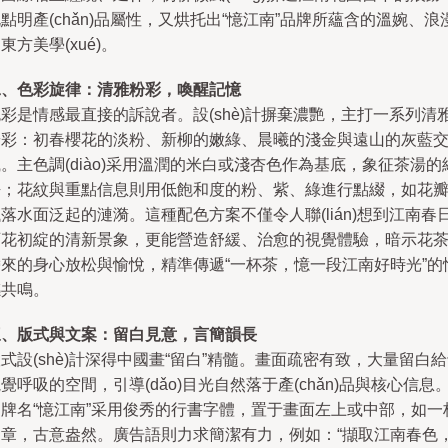
點明產(chǎn)品屬性，又烘托出“憶江南”品牌所蘊含的溫婉、浪
東方美學(xué)。
二、色彩旋律：清雅粉彩，喚醒記憶
彩是情感最直接的訴說者。設(shè)計摒棄濃艷，主打一系列清
粉彩：初春櫻花的淡粉、新柳的嫩綠、晨曦的淺金與遠山的灰藍
。主色調(diào)采用溫潤的米白或淺杏色作為基底，象征茶湯的
凈；花紋與重點信息則用低飽和度的粉、紫、綠進行點綴，如花
落水面泛起的漣漪。這種配色方案不僅令人聯(lián)想到江南春
百花初綻的清新景象，更能營造舒緩、治愈的視覺體驗，暗示花
帶來的身心放松與愉悅，精準傳遞“一杯茶，憶一段江南好時光”的
感共鳴。
三、版式與文案：留白見意，言簡韻長
式設(shè)計深得中國畫“留白”精髓。畫面疏密有致，大量留白
覺呼吸的空間，引導(dǎo)目光自然落于產(chǎn)品與核心信息
品牌名“憶江南”采用俊秀的行書字體，置于畫面左上或中部，如一
閑章，古意盎然。廣告語則力求簡潔有力，例如：“擷取江南春色