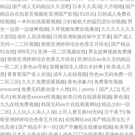
精品
|
国产成人无码精品久久涩吧
|
日本久久高清
|
六月啪啪
|
国产
精品自在拍首页视频8
|
亚洲国产影视
|
91玖玖
|
日韩成人免费在
线视频
|
一本到在线观看视频
|
少妇被粗大的猛烈进出动视频
|
男
女一边摸一边做爽视频
|
久草视频免费在线播放
|
久久久久久久久
久影院
|
成年人高清视频
|
日韩亚洲制服丝袜中文字幕
|
国产成人
无码一二三区视频
|
狠狠亚洲婷婷综合色香五月排名
|
国产精品
91在线
|
999毛片
|
亚洲一区二区视频在线
|
男女超爽视频免费播
放
|
狠狠亚洲婷婷综合色香五月排名
|
亚洲综合av永久无码精品
一区二区
|
黄色av导航
|
装睡被陌生人摸出水好爽
|
欧美成人另
类
|
青青青国产依人在线
|
成年人在线视频
|
性色av无码免费一区
二区三区
|
久久久免费观看视频
|
黄色录象片
|
免费看性视频
xnxxcom
|
免费无码黄动漫十八禁
|
91丨porny丨国产入口
|
毛片
毛片
|
欧美做受xxxxxⅹ性视频
|
欧美日韩在线观看视频
|
聚色屋
|
九九在线免费视频
|
韩国无码av片在线观看网站
|
精品少妇一区
二区
|
人人玩人人添人人澡
|
上司人妻互换hd无码
|
日干夜干
|
狠
狠亚洲婷婷综合色香五月排名
|
在线网站av
|
国产精品美女乱子
伦高潮
|
国产精品不卡一区
|
国产开嫩苞在线播放视频
|
欧美草逼
视频
|
日本五十路在线
|
亚洲人成色7777在线观看
|
亚洲色欲在线