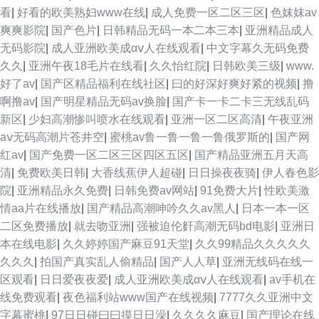
看
|
好看的欧美熟妇www在线
|
成人免费一区二区三区
|
色妺妺av
爽爽影院
|
国产色片
|
日韩精品无码一本二本三本
|
亚洲精品成人
无码影院
|
成人亚洲欧美成αⅴ人在线观看
|
中文字幕久无码免费
久久
|
亚洲午夜18毛片在线看
|
久久怡红院
|
日韩欧美三级
|
www.
好了av
|
国产区精品福利在线社区
|
曰的好深好爽好紧的视频
|
撸
啊撸av
|
国产明星精品无码av换脸
|
国产卡一卡二卡三无线乱码
新区
|
少妇高潮惨叫喷水在线观看
|
亚洲一区二区高清
|
午夜亚洲
aⅴ无码高潮片苍井空
|
蜜桃av鲁一鲁一鲁一鲁俄罗斯的
|
国产网
红av
|
国产免费一区二区三区四区五区
|
国产精品亚洲五月天高
清
|
免费欧美日韩
|
大香线蕉伊人超碰
|
日日操夜夜骑
|
伊人春色影
院
|
亚洲精品永久免费
|
日韩免费av网站
|
91免费大片
|
性欧美激
情aa片在线播放
|
国产精品高潮呻吟久久av黑人
|
日本一本一区
二区免费播放
|
就去吻亚洲
|
强被迫伦姧高潮无码bd电影
|
亚洲日
本在线电影
|
久久婷婷国产麻豆91天堂
|
久久99精品久久久久久
久久久
|
拍国产真实乱人偷精品
|
国产人人草
|
亚洲无线码在线一
区观看
|
日日爱夜夜爱
|
成人亚洲欧美成αⅴ人在线观看
|
av手机在
线免费观看
|
夜色福利站www国产在线视频
|
7777久久亚洲中文
字幕蜜桃
|
97日日碰曰曰摸日日澡
|
久久久久麻豆
|
国产理论在线