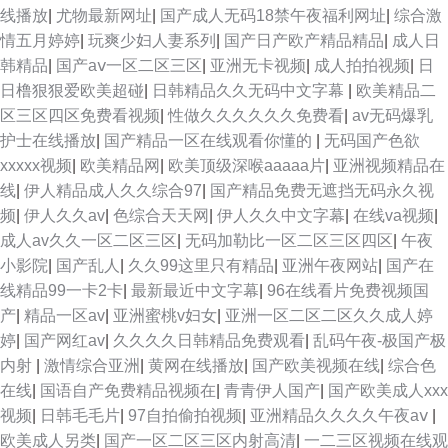
线播放
|
尤物最新网址
|
国产成人无码18禁午夜福利网址
|
综合激
情五月婷婷
|
玩爽少妇人妻系列
|
国产日产欧产精品精品
|
成人日
韩精品
|
国产aⅴ一区二区三区
|
亚洲无卡视频
|
成人拍拍视频
|
日
日橹狠狠爱欧美超碰
|
日韩精品久久无码中文字幕
|
欧美精品二
区三区四区免费看视频
|
性做久久久久久久免费看
|
av无码爆乳
护士在线播放
|
国产精品一区在线观看你懂的
|
无码国产色欲
xxxxx视频
|
欧美精品网
|
欧美顶级深喉aaaaa片
|
亚洲视频精品在
线
|
伊人精品成人久久综合97
|
国产精品免费无遮挡无码永久视
频
|
伊人久久av
|
色综合天天网
|
伊人久久中文字幕
|
在线va视频
|
成人av久久一区二区三区
|
无码加勒比一区二区三区四区
|
午夜
小影院
|
国产乱人
|
久久99这里只有精品
|
亚洲午夜网站
|
国产在
线精品99一卡2卡
|
最新最近中文字幕
|
96在线看片免费视频国
产
|
精品一区av
|
亚洲蜜桃v妇女
|
亚洲一区二区二区久久成人婷
婷
|
国产网红av
|
久久久久日韩精品免费观看
|
乱码午夜-极国产极
内射
|
激情综合亚洲
|
黄网在线播放
|
国产欧美视频在线
|
综合色
在线
|
国语自产免费精品视频在
|
青青伊人国产
|
国产欧美成人xxx
视频
|
日韩毛毛片
|
97自拍偷拍视频
|
亚洲精品久久久久午夜aⅴ
|
欧美成人另类
|
国产一区二区三区内射高清
|
一二三区视频在线观