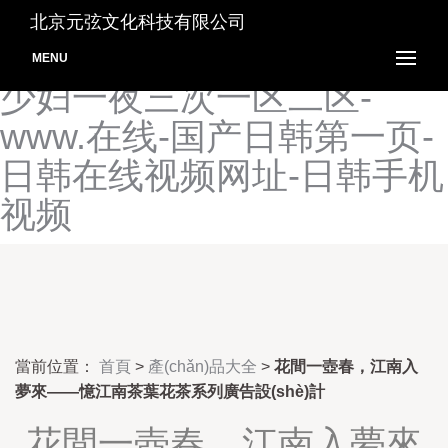
日本成人在线播放-草草浮力
北京元弦文化科技有限公司
影院-69视频免费在线观看-
MENU
少妇一夜三次一区二区-
www.在线-国产日韩第一页-
日韩在线视频网址-日韩手机
视频
當前位置：
首頁
>
產(chǎn)品大全
>
花間一壺春，江南入
夢來——憶江南茶葉花茶系列廣告設(shè)計
花間一壺春，江南入夢來