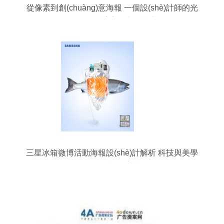
從像素到創(chuàng)意海報 一個設(shè)計師的光
圖設(shè)計素描本的誕生
三星冰箱微博活動海報設(shè)計解析 科技與美學
(xué)的制冷交響