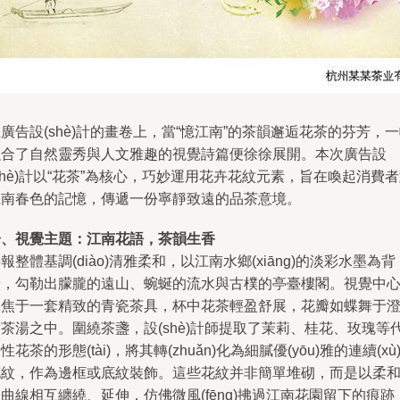
廣告設(shè)計的畫卷上，當“憶江南”的茶韻邂逅花茶的芬芳，
融合了自然靈秀與人文雅趣的視覺詩篇便徐徐展開。本次廣告設
shè)計以“花茶”為核心，巧妙運用花卉花紋元素，旨在喚起消費
江南春色的記憶，傳遞一份寧靜致遠的品茶意境。
一、視覺主題：江南花語，茶韻生香
報整體基調(diào)清雅柔和，以江南水鄉(xiāng)的淡彩水墨為背
景，勾勒出朦朧的遠山、蜿蜒的流水與古樸的亭臺樓閣。視覺中
聚焦于一套精致的青瓷茶具，杯中花茶輕盈舒展，花瓣如蝶舞于
茶湯之中。圍繞茶盞，設(shè)計師提取了茉莉、桂花、玫瑰等
性花茶的形態(tài)，將其轉(zhuǎn)化為細膩優(yōu)雅的連續(xù
花紋，作為邊框或底紋裝飾。這些花紋并非簡單堆砌，而是以柔
曲線相互纏繞、延伸，仿佛微風(fēng)拂過江南花園留下的痕跡