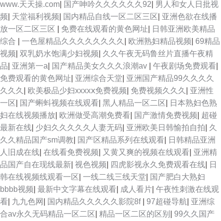
www.天天操.com
|
国产呻吟久久久久久久92
|
男人和女人日批视
频
|
天堂福利视频
|
国内精品自线一区二区三区
|
亚洲色欲在线播
放一区二区三区
|
免费在线观看的黄色网址
|
日韩亚洲欧美精品
综合
|
一色屋精品久久久久久久久久
|
欧洲熟妇精品视频
|
69精品
视频
|
双乳奶水饱满少妇视频
|
久久午夜无码鲁丝片直播午夜精
品
|
亚洲第一a
|
国产精品美女久久久浪潮av
|
午夜剧场免费观看
|
免费观看的黄色网址
|
亚洲综合天堂
|
亚洲国产精品99久久久久
久久久
|
欧美极品少妇xxxxⅹ免费视频
|
免费视频久久久
|
亚洲性
一区
|
国产蝌蚪视频在线观看
|
黑人精品一区二区
|
日本熟妇色熟
妇在线视频播放
|
欧洲做受高潮免费看
|
国产激情免费视频
|
超碰
最新在线
|
少妇久久久久久人妻无码
|
亚洲欧美日韩愉拍自拍
|
久
久久精品国产sm调教
|
国产区精品系列在线观看
|
日韩精品亚洲
人旧成在线
|
在线看免费视频
|
又黄又爽的视频在线观看
|
亚洲精
品国产自在现线最新
|
视色视频
|
四虎影视永久免费观看在线
|
日
韩在线视频线观看一区
|
一线二线三线天堂
|
国产肥白大熟妇
bbbb视频
|
最新中文字幕在线观看
|
成人看片
|
午夜性刺激在线观
看
|
九九色网
|
国内精品久久久久久影院8f
|
97超碰导航
|
亚洲综
合av永久无码精品一区二区
|
精品一区二区的区别
|
99久久国产