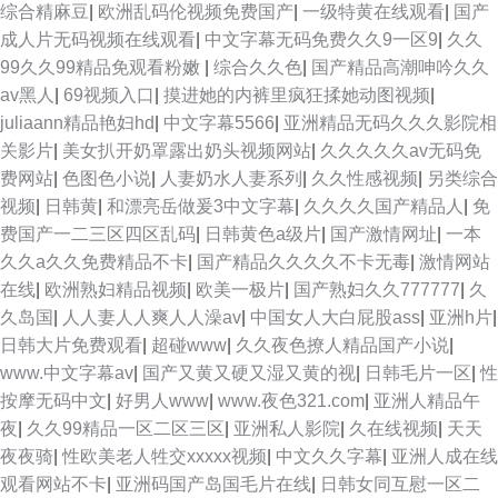
综合精麻豆
|
欧洲乱码伦视频免费国产
|
一级特黄在线观看
|
国产
成人片无码视频在线观看
|
中文字幕无码免费久久9一区9
|
久久
99久久99精品免观看粉嫩
|
综合久久色
|
国产精品高潮呻吟久久
av黑人
|
69视频入口
|
摸进她的内裤里疯狂揉她动图视频
|
juliaann精品艳妇hd
|
中文字幕5566
|
亚洲精品无码久久久影院相
关影片
|
美女扒开奶罩露出奶头视频网站
|
久久久久久av无码免
费网站
|
色图色小说
|
人妻奶水人妻系列
|
久久性感视频
|
另类综合
视频
|
日韩黄
|
和漂亮岳做爰3中文字幕
|
久久久久国产精品人
|
免
费国产一二三区四区乱码
|
日韩黄色a级片
|
国产激情网址
|
一本
久久a久久免费精品不卡
|
国产精品久久久久不卡无毒
|
激情网站
在线
|
欧洲熟妇精品视频
|
欧美一极片
|
国产熟妇久久777777
|
久
久岛国
|
人人妻人人爽人人澡av
|
中国女人大白屁股ass
|
亚洲h片
|
日韩大片免费观看
|
超碰www
|
久久夜色撩人精品国产小说
|
www.中文字幕av
|
国产又黄又硬又湿又黄的视
|
日韩毛片一区
|
性
按摩无码中文
|
好男人www
|
www.夜色321.com
|
亚洲人精品午
夜
|
久久99精品一区二区三区
|
亚洲私人影院
|
久在线视频
|
天天
夜夜骑
|
性欧美老人牲交xxxxx视频
|
中文久久字幕
|
亚洲人成在线
观看网站不卡
|
亚洲码国产岛国毛片在线
|
日韩女同互慰一区二