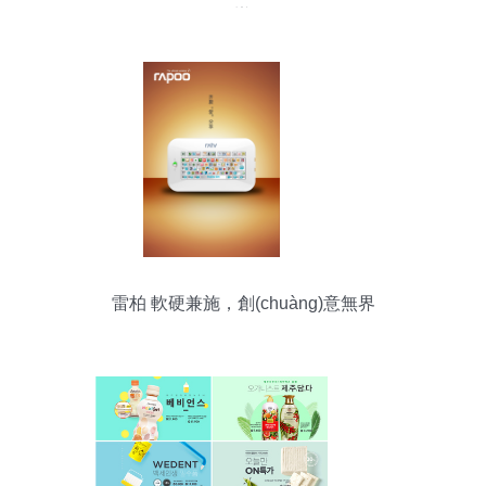
貓辦公
雷柏 軟硬兼施，創(chuàng)意無界