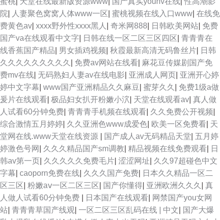
蜜桃
|
天堂在线最新版资源www
|
国产真实younv在线
|
性高潮影
院
|
人妻聚色窝窝人体www一区
|
蜜桃视频在线入口www
|
在线免
费黄色av
|
xxxx野外性xxxx黑人
|
奇米网888
|
日韩欧美网站
|
免费
国产va在线观看中文字
|
日韩在线一区二区三区四区
|
青青青在
线香蕉国产精品
|
男女插鸡视频
|
秋霞最新高清无码鲁丝片
|
日韩
久久久久久久久久久
|
免费av网站在线看
|
麻花豆传媒剧国产免
费mv在线
|
无码熟妇人妻av在线电影
|
亚洲成人网页
|
亚洲开心婷
婷中文字幕
|
www国产亚洲精品久久麻豆
|
蜜芽久久
|
免费1级a做
爰片在线观看
|
极品妇女扒开粉嫩小泬
|
天堂在线观看av
|
真人做
人试看60分钟免费
|
青青青手机频在线观看
|
久久免费公开视频
|
综合激情五月婷婷
|
久久亚洲色www成爱色
|
欧美一区免费看
|
天
堂网在线.www天堂在线资源
|
国产成人av无码精品天堂
|
五月婷
婷激色号网
|
久久久精品国产sm调教
|
精品视频在线免费观看
|
日
韩av第一页
|
久久久久久免费毛片
|
涩涩网址
|
久久97超碰色中文
字幕
|
caoporn免费在线
|
久久久国产免费
|
日本久久精品一区二
区三区
|
粉嫩aⅴ一区二区三区
|
国产你懂得
|
亚洲欧洲久久久
|
真
人做人试看60分钟免费
|
日本国产在线观看
|
网禁国产you女网
站
|
青青青草国产线观
|
一区二区三区乱码在线 | 中文
|
国产大爆